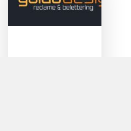
Guido Design Reclame en
Belettering
Veel licht binnen en toch privacy! Met
zandstraalfolie geeft u een moderne touch aan
uw…
Cycle
Center