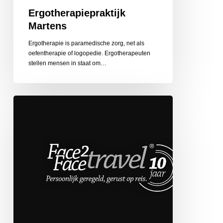
Ergotherapiepraktijk
Martens
Ergotherapie is paramedische zorg, net als
oefentherapie of logopedie. Ergotherapeuten
stellen mensen in staat om…
Face
2
Face
Travel
de
Globetrotter