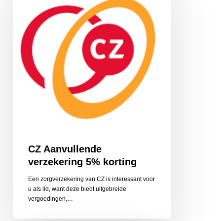
verzekering
5%
korting
CZ Aanvullende
verzekering 5% korting
Een zorgverzekering van CZ is interessant voor
u als lid, want deze biedt uitgebreide
vergoedingen,…