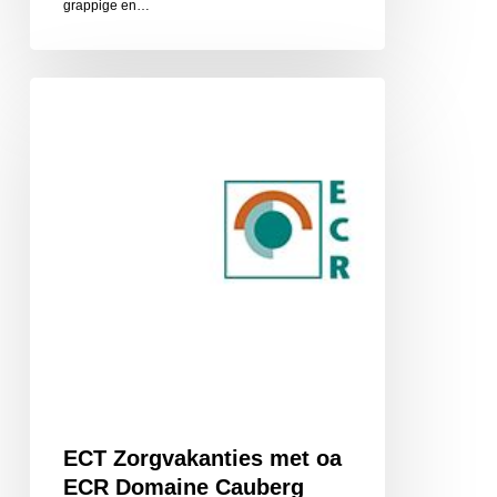
grappige en…
ECT
Zorgvakanties
met
oa
ECR
Domaine
Cauberg
ECT Zorgvakanties met oa
ECR Domaine Cauberg