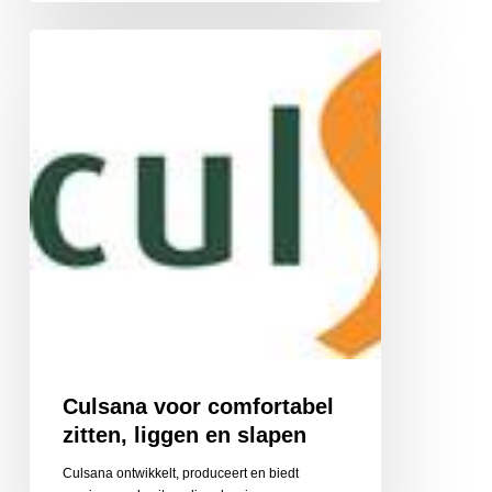
Culsana
voor
comfortabel
zitten,
liggen
en
slapen
Culsana voor comfortabel
zitten, liggen en slapen
Culsana ontwikkelt, produceert en biedt