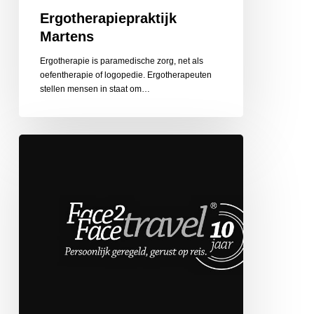
Ergotherapiepraktijk
Martens
Ergotherapie is paramedische zorg, net als
oefentherapie of logopedie. Ergotherapeuten
stellen mensen in staat om…
Face
2
Face
Travel
de
Globetrotter