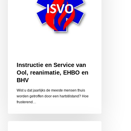
EHBO
en
BHV
Instructie en Service van
Ool, reanimatie, EHBO en
BHV
Wist u dat jaarlijks de meeste mensen thuis
worden getroffen door een hartstilstand? Hoe
frusterend…
Klinkers
Makelaardij