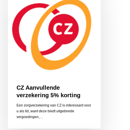
verzekering
5%
korting
CZ Aanvullende
verzekering 5% korting
Een zorgverzekering van CZ is interessant voor
u als lid, want deze biedt uitgebreide
vergoedingen,…