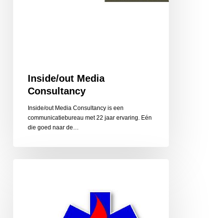
Inside/out Media
Consultancy
Inside/out Media Consultancy is een
communicatiebureau met 22 jaar ervaring. Eén
die goed naar de…
Instructie
en
Service
van
Ool,
reanimatie,