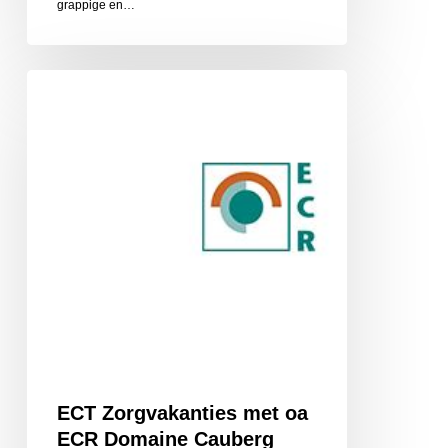
grappige en…
ECT
Zorgvakanties
met
oa
ECR
Domaine
Cauberg
ECT Zorgvakanties met oa
ECR Domaine Cauberg