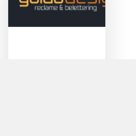
Guido Design Reclame en
Belettering
Veel licht binnen en toch privacy! Met
zandstraalfolie geeft u een moderne touch aan
uw…
Cycle
Center