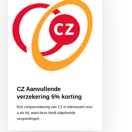
verzekering
5%
korting
CZ Aanvullende
verzekering 5% korting
Een zorgverzekering van CZ is interessant voor
u als lid, want deze biedt uitgebreide
vergoedingen,…