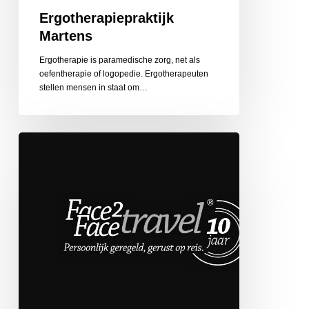
Ergotherapiepraktijk
Martens
Ergotherapie is paramedische zorg, net als
oefentherapie of logopedie. Ergotherapeuten
stellen mensen in staat om…
Face
2
Face
Travel
de
Globetrotter