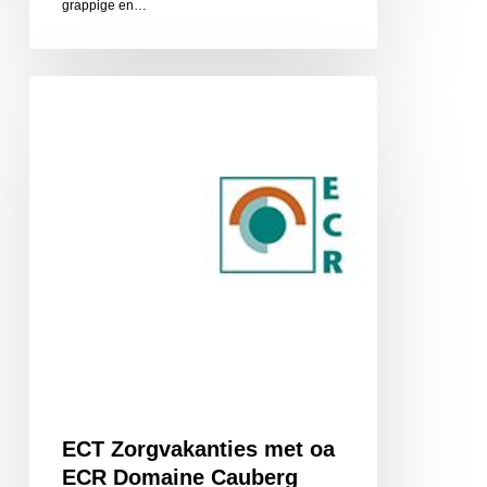
grappige en…
ECT
Zorgvakanties
met
oa
ECR
Domaine
Cauberg
ECT Zorgvakanties met oa
ECR Domaine Cauberg