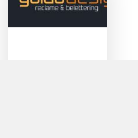
Guido Design Reclame en
Belettering
Veel licht binnen en toch privacy! Met
zandstraalfolie geeft u een moderne touch aan
uw…
Cycle
Center