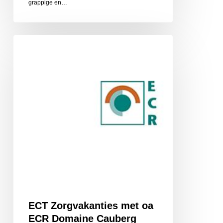
grappige en…
ECT
Zorgvakanties
met
oa
ECR
Domaine
Cauberg
ECT Zorgvakanties met oa
ECR Domaine Cauberg