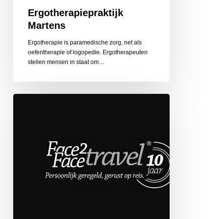
Ergotherapiepraktijk
Martens
Ergotherapie is paramedische zorg, net als
oefentherapie of logopedie. Ergotherapeuten
stellen mensen in staat om…
Face
2
Face
Travel
de
Globetrotter