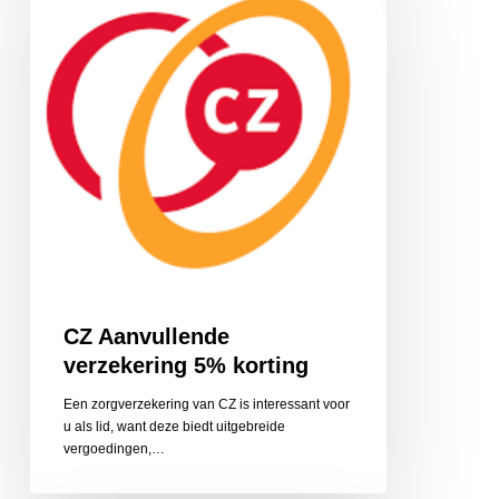
verzekering
5%
korting
CZ Aanvullende
verzekering 5% korting
Een zorgverzekering van CZ is interessant voor
u als lid, want deze biedt uitgebreide
vergoedingen,…