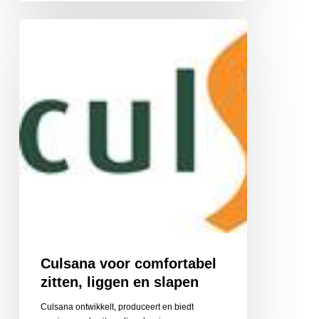
Culsana
voor
comfortabel
zitten,
liggen
en
slapen
Culsana voor comfortabel
zitten, liggen en slapen
Culsana ontwikkelt, produceert en biedt