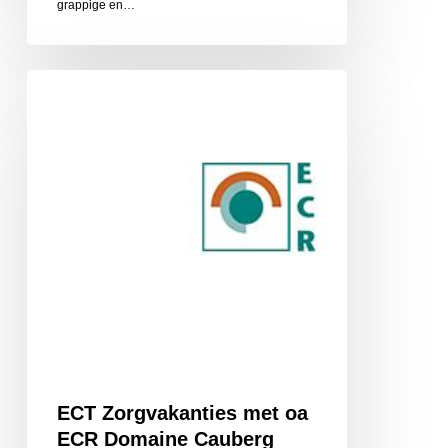
grappige en…
ECT
Zorgvakanties
met
oa
ECR
Domaine
Cauberg
ECT Zorgvakanties met oa
ECR Domaine Cauberg