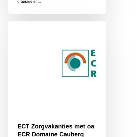
grappige en…
ECT
Zorgvakanties
met
oa
ECR
Domaine
Cauberg
ECT Zorgvakanties met oa
ECR Domaine Cauberg