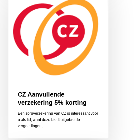
verzekering
5%
korting
CZ Aanvullende
verzekering 5% korting
Een zorgverzekering van CZ is interessant voor
u als lid, want deze biedt uitgebreide
vergoedingen,…