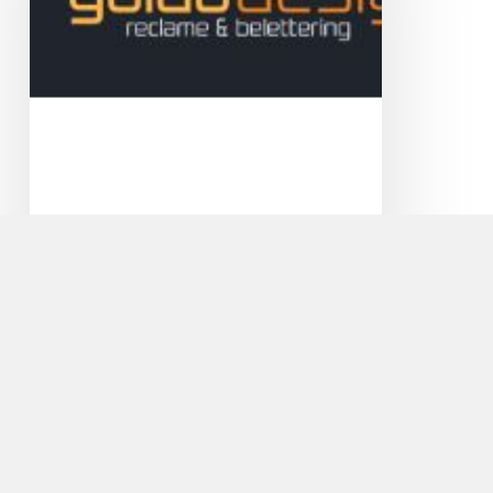
Guido Design Reclame en
Belettering
Veel licht binnen en toch privacy! Met
zandstraalfolie geeft u een moderne touch aan
uw…
Cycle
Center