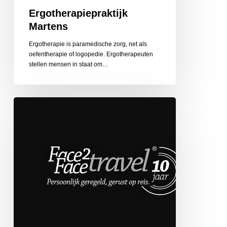
Ergotherapiepraktijk
Martens
Ergotherapie is paramedische zorg, net als
oefentherapie of logopedie. Ergotherapeuten
stellen mensen in staat om…
Face
2
Face
Travel
de
Globetrotter