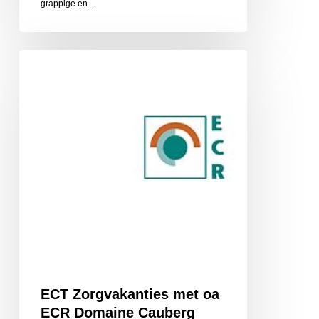
grappige en…
ECT
Zorgvakanties
met
oa
ECR
Domaine
Cauberg
ECT Zorgvakanties met oa
ECR Domaine Cauberg