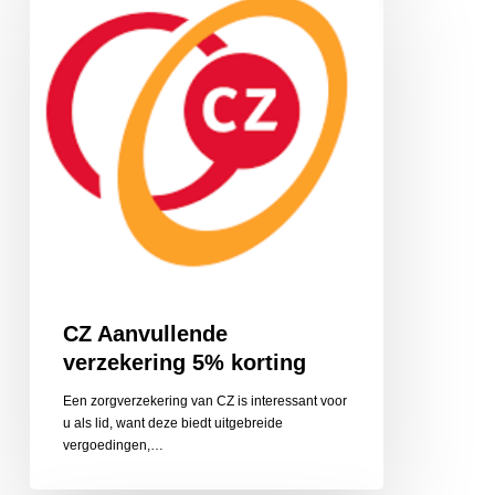
verzekering
5%
korting
CZ Aanvullende
verzekering 5% korting
Een zorgverzekering van CZ is interessant voor
u als lid, want deze biedt uitgebreide
vergoedingen,…