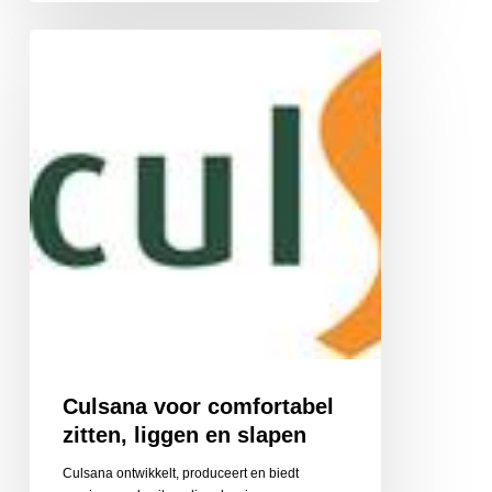
Culsana
voor
comfortabel
zitten,
liggen
en
slapen
Culsana voor comfortabel
zitten, liggen en slapen
Culsana ontwikkelt, produceert en biedt