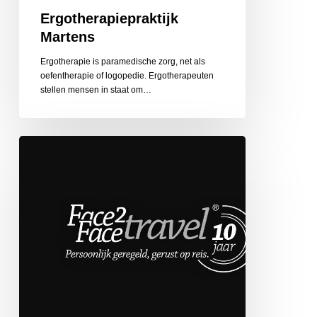
Ergotherapiepraktijk
Martens
Ergotherapie is paramedische zorg, net als
oefentherapie of logopedie. Ergotherapeuten
stellen mensen in staat om…
Face
2
Face
Travel
de
Globetrotter