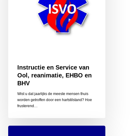
EHBO
en
BHV
Instructie en Service van
Ool, reanimatie, EHBO en
BHV
Wist u dat jaarlijks de meeste mensen thuis
worden getroffen door een hartstilstand? Hoe
frusterend…
Jos
Keulen