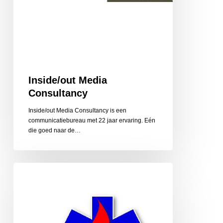
Inside/out Media
Consultancy
Inside/out Media Consultancy is een
communicatiebureau met 22 jaar ervaring. Eén
die goed naar de…
Instructie
en
Service
van
Ool,
reanimatie,