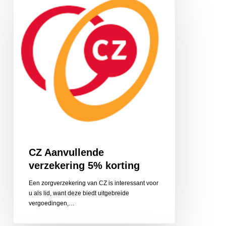
verzekering
5%
korting
CZ Aanvullende
verzekering 5% korting
Een zorgverzekering van CZ is interessant voor
u als lid, want deze biedt uitgebreide
vergoedingen,…