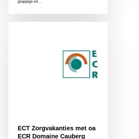
grappige en…
ECT
Zorgvakanties
met
oa
ECR
Domaine
Cauberg
ECT Zorgvakanties met oa
ECR Domaine Cauberg