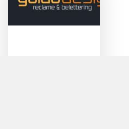
Guido Design Reclame en
Belettering
Veel licht binnen en toch privacy! Met
zandstraalfolie geeft u een moderne touch aan
uw…
Cycle
Center