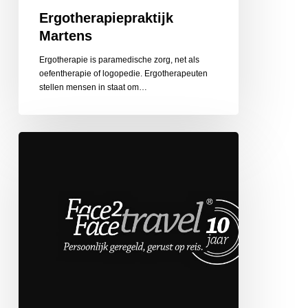
Ergotherapiepraktijk
Martens
Ergotherapie is paramedische zorg, net als
oefentherapie of logopedie. Ergotherapeuten
stellen mensen in staat om…
Face
2
Face
Travel
de
Globetrotter