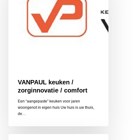
/
comfort
VANPAUL keuken /
zorginnovatie / comfort
Een “aangepaste” keuken voor jaren
woongenot in eigen huis Uw huis is uw thuis,
de…
Vreuls