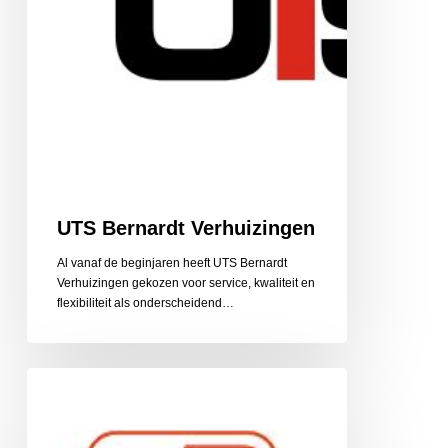
UTS Bernardt Verhuizingen
Al vanaf de beginjaren heeft UTS Bernardt
Verhuizingen gekozen voor service, kwaliteit en
flexibiliteit als onderscheidend…
VANPAUL
keuken
/
zorginnovatie