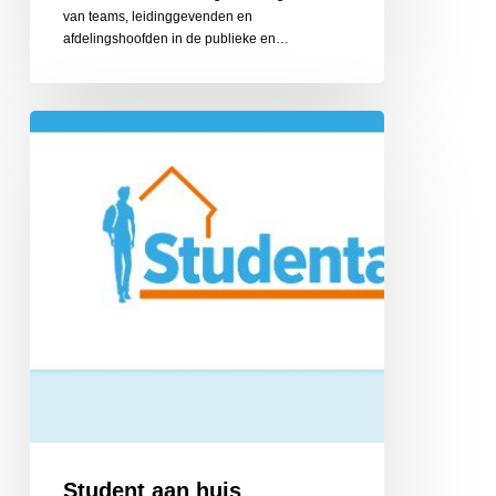
van teams, leidinggevenden en
afdelingshoofden in de publieke en…
Student
aan
huis
computerhulp
Student aan huis