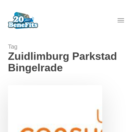
Skip
to
main
Menu
content
Tag
Zuidlimburg Parkstad
Bingelrade
UnitedConsumers
Energie